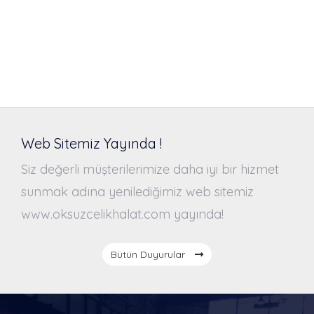
Web Sitemiz Yayında !
Siz değerli müşterilerimize daha iyi bir hizmet
sunmak adına yenilediğimiz web sitemiz
www.oksuzcelikhalat.com yayında!
Bütün Duyurular