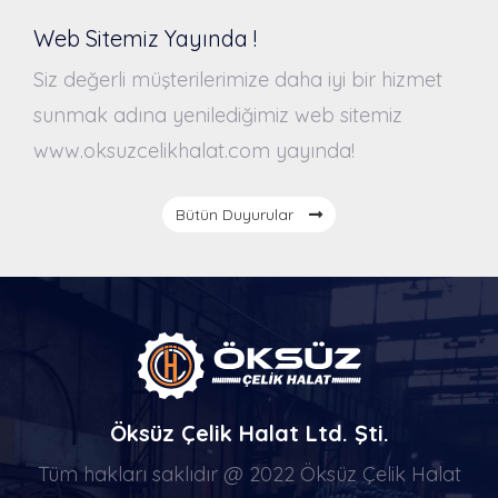
Web Sitemiz Yayında !
Siz değerli müşterilerimize daha iyi bir hizmet
sunmak adına yenilediğimiz web sitemiz
www.oksuzcelikhalat.com yayında!
Bütün Duyurular
Öksüz Çelik Halat Ltd. Şti.
Tüm hakları saklıdır @ 2022 Öksüz Çelik Halat