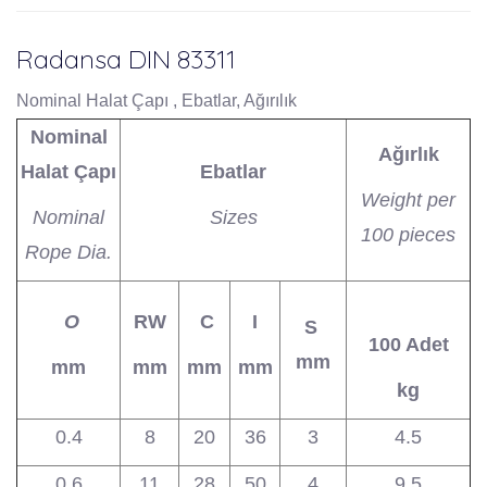
Radansa DIN 83311
Nominal Halat Çapı , Ebatlar, Ağırılık
Nominal
Ağırlık
Halat Çapı
Ebatlar
Weight per
Nominal
Sizes
100 pieces
Rope Dia.
O
RW
C
I
S
100 Adet
mm
mm
mm
mm
mm
kg
0.4
8
20
36
3
4.5
0.6
11
28
50
4
9.5