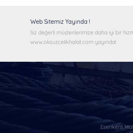
Web Sitemiz Yayında !
Siz değerli müşterilerimize daha iyi bir h
www.oksuzcelikhalat.com yayında!
Esenkent Mah