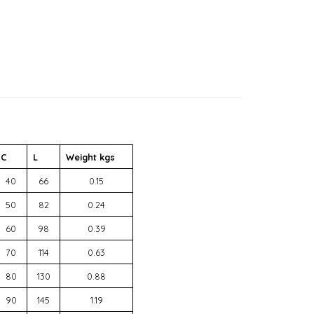
C
L
Weight kgs
40
66
0.15
50
82
0.24
60
98
0.39
70
114
0.63
80
130
0.88
90
145
1.19