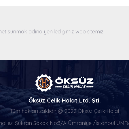
izmet sunmak adına yenilediğimiz web sitemiz
Öksüz Çelik Halat Ltd. Şti.
Tüm hakları saklıdır @ 2022 Öksüz Çelik Halat
allesi Şükran Sokak No:3/A Ümraniye /İstanbul ÜMR