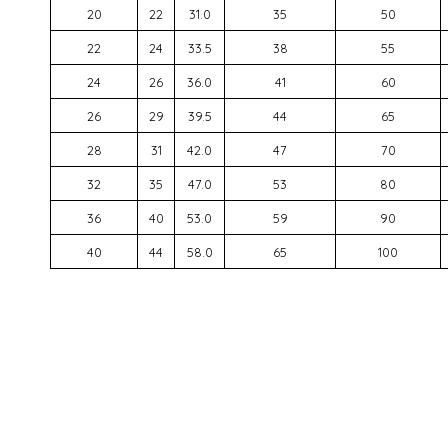
20
22
31.0
35
50
22
24
33.5
38
55
24
26
36.0
41
60
26
29
39.5
44
65
28
31
42.0
47
70
32
35
47.0
53
80
36
40
53.0
59
90
40
44
58.0
65
100