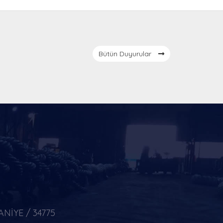
Bütün Duyurular
ANİYE / 34775