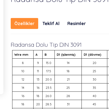
Özellikler
Teklif Al
Resimler
Radansa Dolu Tip DIN 3091
Wire mm
A
B
D1 (işlenmiş)
D1 (dövme)
8
9
15.0
14
20
10
11
17.5
18
25
12
13
20.0
21
30
14
16
23.5
25
35
16
18
26.0
28
40
18
20
28.5
31
45